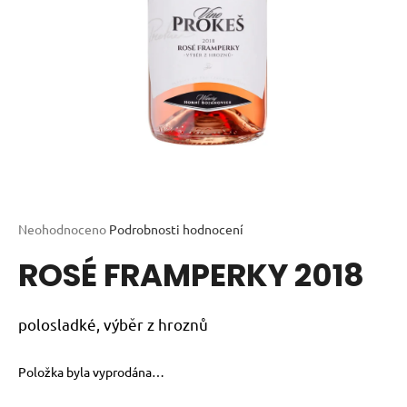
a
j
í
t
?
HLEDAT
Průměrné
Neohodnoceno
Podrobnosti hodnocení
hodnocení
ROSÉ FRAMPERKY 2018
produktu
je
D
0,0
o
z
polosladké, výběr z hroznů
p
5
o
hvězdiček.
r
Položka byla vyprodána…
u