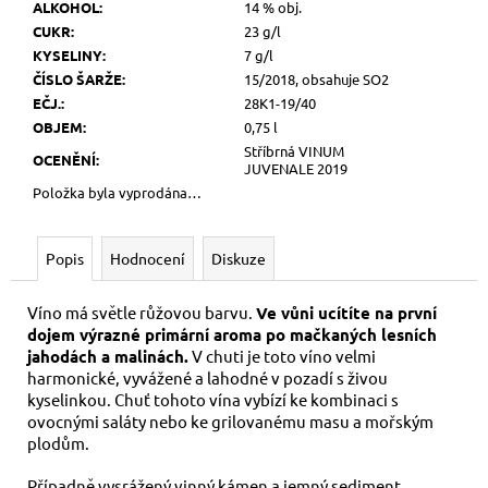
ALKOHOL
:
14 % obj.
CUKR
:
23 g/l
KYSELINY
:
7 g/l
ČÍSLO ŠARŽE
:
15/2018, obsahuje SO2
EČJ.
:
28K1-19/40
OBJEM
:
0,75 l
Stříbrná VINUM
OCENĚNÍ
:
JUVENALE 2019
Položka byla vyprodána…
Popis
Hodnocení
Diskuze
Víno má světle růžovou barvu.
Ve vůni ucítíte na první
dojem výrazné primární aroma po mačkaných lesních
jahodách a malinách.
V chuti je toto víno velmi
harmonické, vyvážené a lahodné v pozadí s živou
kyselinkou. Chuť tohoto vína vybízí ke kombinaci s
ovocnými saláty nebo ke grilovanému masu a mořským
plodům.
Případně vysrážený vinný kámen a jemný sediment