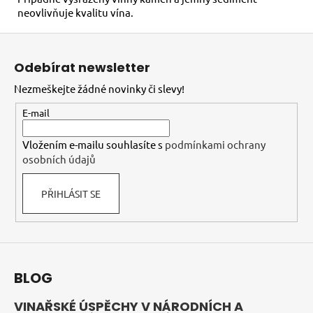
neovlivňuje kvalitu vína.
Z
á
Odebírat newsletter
p
Nezmeškejte žádné novinky či slevy!
a
t
E-mail
í
Vložením e-mailu souhlasíte s
podmínkami ochrany
osobních údajů
PŘIHLÁSIT SE
BLOG
VINAŘSKÉ ÚSPĚCHY V NÁRODNÍCH A