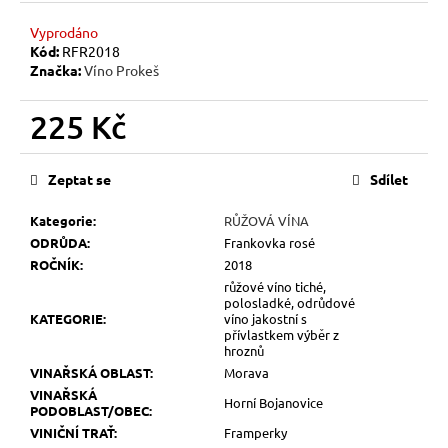
č
u
Vyprodáno
j
Kód:
RFR2018
e
Značka:
Víno Prokeš
m
e
225 Kč
Měrná
FRANKOVKA
cena:
Zeptat se
Sdílet
2024
399
Kategorie
:
RŮŽOVÁ VÍNA
Kč
ODRŮDA
:
Frankovka rosé
ROČNÍK
:
2018
růžové víno tiché,
polosladké, odrůdové
KATEGORIE
:
víno jakostní s
přívlastkem výběr z
hroznů
VINAŘSKÁ OBLAST
:
Morava
VINAŘSKÁ
Horní Bojanovice
PODOBLAST/OBEC
:
VINIČNÍ TRAŤ
:
Framperky