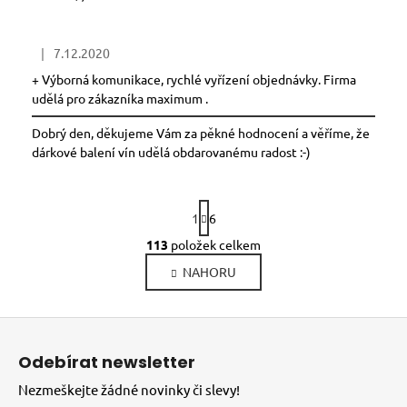
|
7.12.2020
Hodnocení obchodu je 5 z 5 hvězdiček.
+ Výborná komunikace, rychlé vyřízení objednávky. Firma
udělá pro zákazníka maximum .
Dobrý den, děkujeme Vám za pěkné hodnocení a věříme, že
dárkové balení vín udělá obdarovanému radost :-)
S
1
6
t
r
113
položek celkem
O
á
v
NAHORU
n
l
k
o
á
Z
v
d
á
á
a
Odebírat newsletter
n
p
c
í
Nezmeškejte žádné novinky či slevy!
í
a