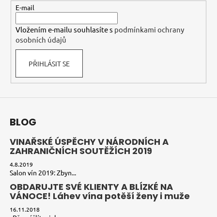
p
t
E-mail
r
í
v
Vložením e-mailu souhlasíte s
podmínkami ochrany
k
osobních údajů
y
v
PŘIHLÁSIT SE
ý
p
i
s
u
BLOG
VINAŘSKÉ ÚSPĚCHY V NÁRODNÍCH A
ZAHRANIČNÍCH SOUTĚŽÍCH 2019
4.8.2019
Salon vín 2019: Zbyn...
OBDARUJTE SVÉ KLIENTY A BLÍZKÉ NA
VÁNOCE! Láhev vína potěší ženy i muže
16.11.2018