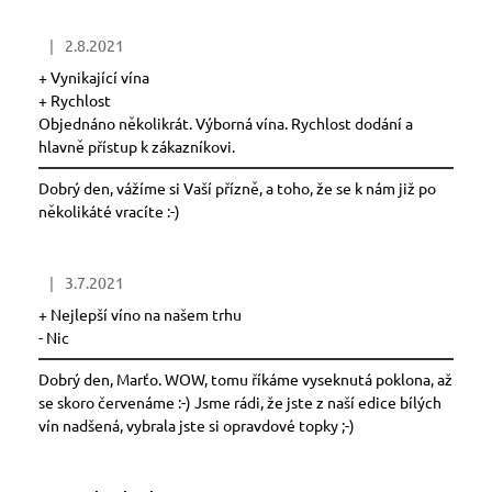
č
u
|
2.8.2021
j
Hodnocení obchodu je 5 z 5 hvězdiček.
e
+ Vynikající vína
m
+ Rychlost
e
Objednáno několikrát. Výborná vína. Rychlost dodání a
hlavně přístup k zákazníkovi.
PÁLAVA
Dobrý den, vážíme si Vaší přízně, a toho, že se k nám již po
2025
několikáté vracíte :-)
279
Kč
|
3.7.2021
Hodnocení obchodu je 5 z 5 hvězdiček.
+ Nejlepší víno na našem trhu
- Nic
Dobrý den, Marťo. WOW, tomu říkáme vyseknutá poklona, až
se skoro červenáme :-) Jsme rádi, že jste z naší edice bílých
vín nadšená, vybrala jste si opravdové topky ;-)