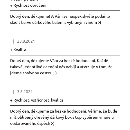
s
+ Rychlost doručení
a
h
j
o
Dobrý den, děkujeme! A Vám se naopak skvěle podařilo
í
d
sladit barvu dárkového balení s vybraným vínem ;-)
t
n
?
o
|
23.8.2021
Hodnocení obchodu je 5 z 5 hvězdiček.
c
+ Kvalita
e
n
Dobrý den, děkujeme Vám za hezké hodnocení. Každé
í
takové jednotlivé ocenění nás nabíjí a utvrzuje v tom, že
HLEDAT
jdeme správnou cestou ;-)
D
|
3.8.2021
Hodnocení obchodu je 5 z 5 hvězdiček.
o
+ Rychlost, vstřícnost, kvalita
p
o
Dobrý den, děkujeme za hezké hodnocení. Věříme, že bude
r
mít oblíbený dřevěný dárkový box s top výběrem vinaře u
obdarovaného úspěch :-)
u