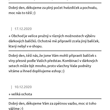
Dobrý den, děkujeme za plný počet hvězdiček a pochvalu,
moc nás to těší ;-)
|
17.12.2020
Hodnocení obchodu je 5 z 5 hvězdiček.
+ Obchod je velice pružný v různých možnostech výběru
dárkových balíčků. Ochotně mě připravili zcela jiný balíček,
který nebyl v e-shopu.
Dobrý den, těší nás, že jsme Vám mohli připravit balíček s
víny přesně podle Vašich představ. Kombinací v dárkových
setech může být mnoho, proto všechny Vaše podněty
vítáme a ihned doplňujeme eshop ;-)
|
10.12.2020
Hodnocení obchodu je 5 z 5 hvězdiček.
+ veliká ochota
Dobrý den, děkujeme Vám za zpětnou vazbu, moc si toho
vážíme ;-)