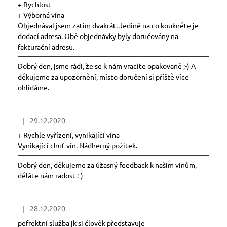
+ Rychlost
+ Výborná vína
Objednával jsem zatim dvakrát. Jediné na co koukněte je
dodací adresa. Obě objednávky byly doručovány na
fakturační adresu.
Dobrý den, jsme rádi, že se k nám vracíte opakovaně ;-) A
děkujeme za upozornění, místo doručení si příště více
ohlídáme.
|
29.12.2020
Hodnocení obchodu je 5 z 5 hvězdiček.
+ Rychle vyřízení, vynikající vína
Vynikající chuť vín. Nádherný požitek.
Dobrý den, děkujeme za úžasný feedback k našim vínům,
děláte nám radost :-)
|
28.12.2020
Hodnocení obchodu je 5 z 5 hvězdiček.
pefrektní služba jk si člověk představuje