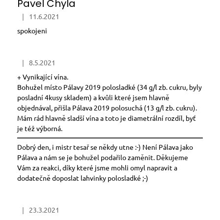
Pavel Chyla
|
11.6.2021
Hodnocení obchodu je 5 z 5 hvězdiček.
spokojeni
|
8.5.2021
Hodnocení obchodu je 4 z 5 hvězdiček.
+ Vynikající vína.
Bohužel místo Pálavy 2019 polosladké (34 g/l zb. cukru, byly
posladní 4kusy skladem) a kvůli které jsem hlavně
objednával, přišla Pálava 2019 polosuchá (13 g/l zb. cukru).
Mám rád hlavně sladší vína a toto je diametrální rozdíl, byť
je též výborná.
Dobrý den, i mistr tesař se někdy utne :-) Není Pálava jako
Pálava a nám se je bohužel podařilo zaměnit. Děkujeme
Vám za reakci, díky které jsme mohli omyl napravit a
dodatečně doposlat lahvinky polosladké ;-)
|
23.3.2021
Hodnocení obchodu je 5 z 5 hvězdiček.