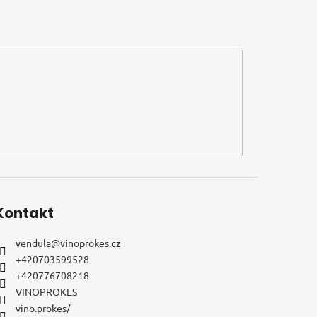
Kontakt
vendula
@
vinoprokes.cz
+420703599528
+420776708218
VINOPROKES
vino.prokes/