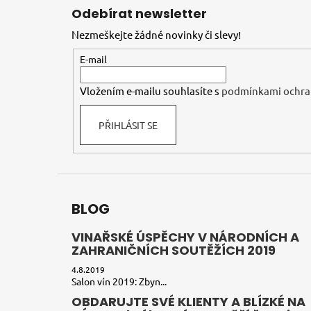
á
Odebírat newsletter
p
Nezmeškejte žádné novinky či slevy!
a
t
E-mail
í
Vložením e-mailu souhlasíte s
podmínkami ochra
PŘIHLÁSIT SE
BLOG
VINAŘSKÉ ÚSPĚCHY V NÁRODNÍCH A
ZAHRANIČNÍCH SOUTĚŽÍCH 2019
4.8.2019
Salon vín 2019: Zbyn...
OBDARUJTE SVÉ KLIENTY A BLÍZKÉ NA