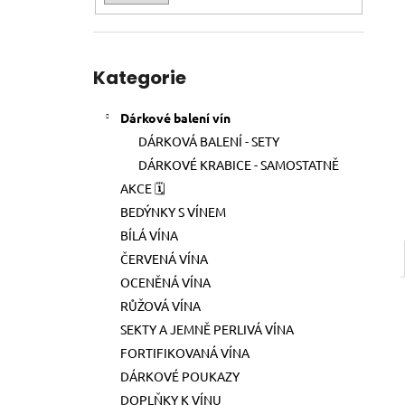
220 Kč
l
Přeskočit
Kategorie
kategorie
Dárkové balení vín
DÁRKOVÁ BALENÍ - SETY
DÁRKOVÉ KRABICE - SAMOSTATNĚ
AKCE 🗓️
BEDÝNKY S VÍNEM
BÍLÁ VÍNA
ČERVENÁ VÍNA
OCENĚNÁ VÍNA
RŮŽOVÁ VÍNA
SEKTY A JEMNĚ PERLIVÁ VÍNA
FORTIFIKOVANÁ VÍNA
DÁRKOVÉ POUKAZY
DOPLŇKY K VÍNU