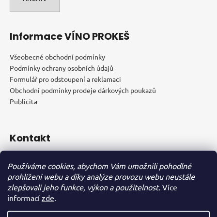
Informace VÍNO PROKEŠ
Všeobecné obchodní podmínky
Podmínky ochrany osobních údajů
Formulář pro odstoupení a reklamaci
Obchodní podmínky prodeje dárkových poukazů
Publicita
Kontakt
vendula
@
vinoprokes.cz
Používáme cookies, abychom Vám umožnili pohodlné
+420703599528
prohlížení webu a díky analýze provozu webu neustále
+420776708218
zlepšovali jeho funkce, výkon a použitelnost.
Více
VINOPROKES
informací
zde
.
vino.prokes/
@vino_prokes