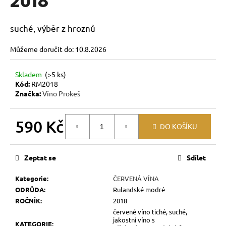
2018
č
z
u
5
j
hvězdiček.
suché, výběr z hroznů
e
m
Můžeme doručit do:
10.8.2026
e
Skladem
(>5 ks)
Kód:
RM2018
RULANDSKÉ
Značka:
Víno Prokeš
ŠEDÉ
2025
269
590 Kč
Kč
DO KOŠÍKU
Měrná
cena:
Zeptat se
Sdílet
Kategorie
:
ČERVENÁ VÍNA
ODRŮDA
:
Rulandské modré
ROČNÍK
:
2018
červené víno tiché, suché,
jakostní víno s
KATEGORIE
: