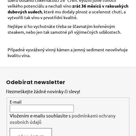
velkého potenciálu a nechali víno
zrát 36 měsíců v rakouských
dubových sudech
, které mu dodaly plnost a ucelenost chutí, a
vytvořili tak víno v prvotřídní kvalitě.
Nejlépe si ho vychutnáte třeba se šťavnatým kořeněným
steakem, nebo jen tak samotné při výjimečných událostech.
Případně vysrážený vinný kámen a jemný sediment neovlivňuje
kvalitu vína.
Z
á
Odebírat newsletter
p
Nezmeškejte žádné novinky či slevy!
a
t
E-mail
í
Vložením e-mailu souhlasíte s
podmínkami ochrany
osobních údajů