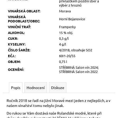
přívlastkem pozdní sběr a
výběr z hroznů
VINAŘSKÁ OBLAST
:
Morava
VINAŘSKÁ
Horní Bojanovice
PODOBLAST/OBEC
:
VINIČNÍ TRAŤ
:
Framperky
ALKOHOL
:
15 % obj.
CUKR
:
0,3 g/l
KYSELINY
:
4 g/l
ČÍSLO ŠARŽE
:
4/2018, obsahuje SO2
EČJ.
:
60I1-20/55
OBJEM
:
0,75 l
STŘÍBRNÁ Salon vín 2024;
OCENĚNÍ
:
STŘÍBRNÁ Salon vín 2022
Popis
Hodnocení
Diskuze
Ročník 2018 se řadí na jižní Moravě mezi jeden z nejlepších, a v
našem vinařství tomu nebylo jinak.
Do rukou se Vám dostává naše Rulandské modré, které při
sběru dosáhlo cukernatosti 26 °ČNM. Využili jsme tohoto